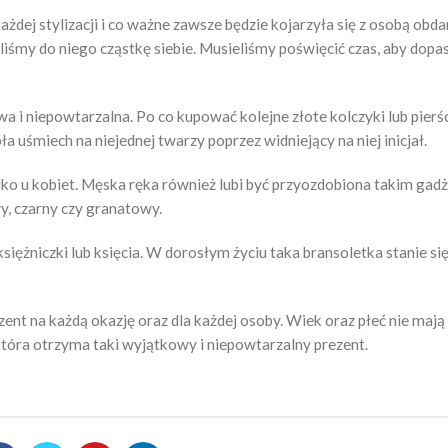
żdej stylizacji i co ważne zawsze będzie kojarzyła się z osobą obd
iśmy do niego cząstkę siebie. Musieliśmy poświęcić czas, aby dopa
a i niepowtarzalna. Po co kupować kolejne złote kolczyki lub pierś
 uśmiech na niejednej twarzy poprzez widniejący na niej inicjał.
tylko u kobiet. Męska ręka również lubi być przyozdobiona takim gad
y, czarny czy granatowy.
iężniczki lub księcia. W dorosłym życiu taka bransoletka stanie się
ent na każdą okazję oraz dla każdej osoby. Wiek oraz płeć nie maj
tóra otrzyma taki wyjątkowy i niepowtarzalny prezent.