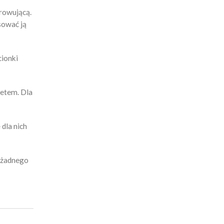
arowującą.
sować ją
cionki
żetem. Dla
 dla nich
ą żadnego