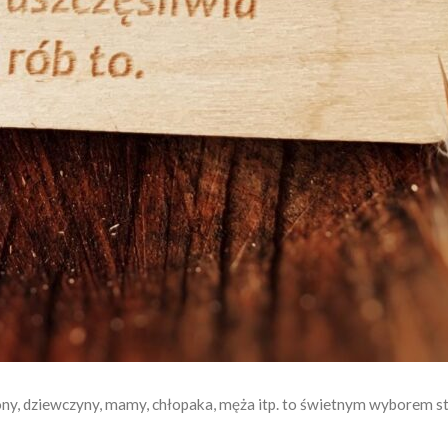
żony, dziewczyny, mamy, chłopaka, męża itp. to świetnym wyborem st