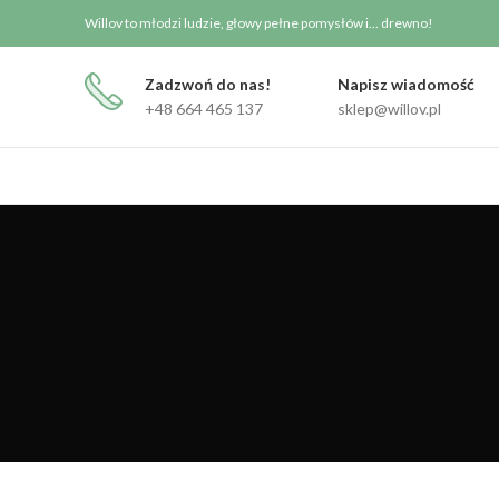
Willov to młodzi ludzie, głowy pełne pomysłów i... drewno!
Zadzwoń do nas!
Napisz wiadomość
+48 664 465 137
sklep@willov.pl