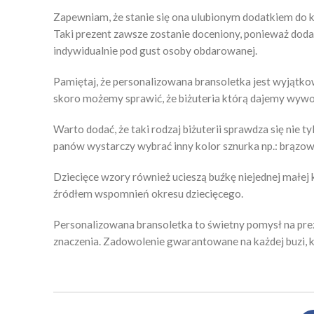
Zapewniam, że stanie się ona ulubionym dodatkiem do ka
Taki prezent zawsze zostanie doceniony, ponieważ dodal
indywidualnie pod gust osoby obdarowanej.
Pamiętaj, że personalizowana bransoletka jest wyjątkow
skoro możemy sprawić, że biżuteria którą dajemy wywoła
Warto dodać, że taki rodzaj biżuterii sprawdza się nie 
panów wystarczy wybrać inny kolor sznurka np.: brązow
Dziecięce wzory również ucieszą buźkę niejednej małej ks
źródłem wspomnień okresu dziecięcego.
Personalizowana bransoletka to świetny pomysł na prez
znaczenia. Zadowolenie gwarantowane na każdej buzi, k